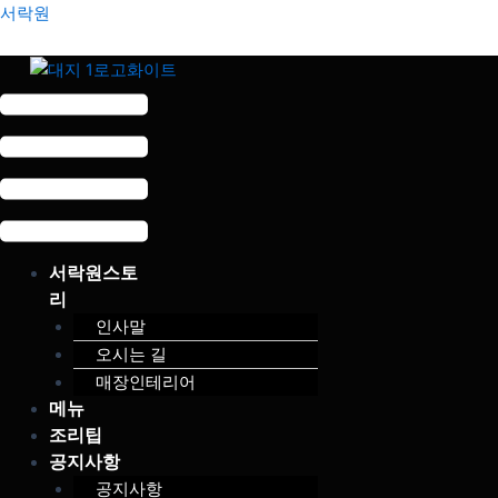
콘
Menu
서락원
텐
츠
로
건
너
뛰
기
서락원스토
리
인사말
오시는 길
매장인테리어
메뉴
조리팁
공지사항
공지사항